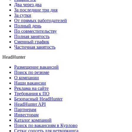
Два через два
За последние три дня
За сутки
От прямых работодателей
Полный день
По совместительству
Полная занятость
Сменный график
Частичная занятость
HeadHunter
Размещение вакансий
Поиск по резюме
О компании
Наши вакансии
Реклама на сайте
Требования к ПО
Безопасный HeadHunter
HeadHunter API
Партнерам
Инвесторам
Каталог компаний
Поиск по вакансиям в Курлово
Сетка: соцсеть для нетворкинга