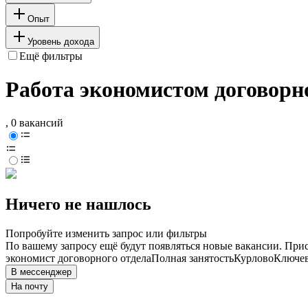
Опыт
Уровень дохода
Ещё фильтры
Работа экономистом договорно
, 0 вакансий
Ничего не нашлось
Попробуйте изменить запрос или фильтры
По вашему запросу ещё будут появляться новые вакансии. При
экономист договорного отдела
Полная занятость
Курлово
Ключев
В мессенджер
На почту